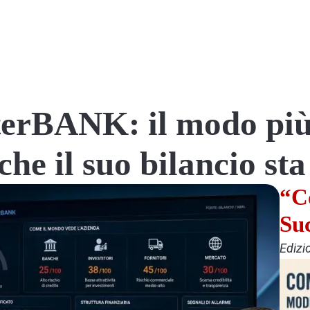
terBANK: il modo più 
 che il suo bilancio st
“C
Su
Edizi