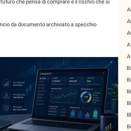
 futuro che pensa di comprare e il rischio che si
A
A
ilancio da documento archiviato a specchio
A
A
A
B
B
B
B
B
B