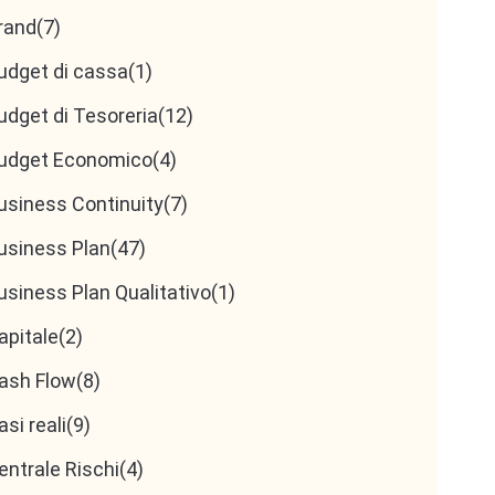
rand
(7)
udget di cassa
(1)
udget di Tesoreria
(12)
udget Economico
(4)
usiness Continuity
(7)
usiness Plan
(47)
usiness Plan Qualitativo
(1)
apitale
(2)
ash Flow
(8)
asi reali
(9)
entrale Rischi
(4)