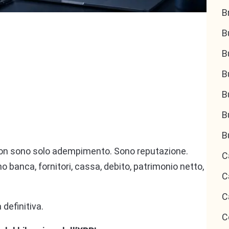
B
B
B
B
B
B
B
ri non sono solo adempimento. Sono reputazione.
C
o banca, fornitori, cassa, debito, patrimonio netto,
C
C
definitiva.
C