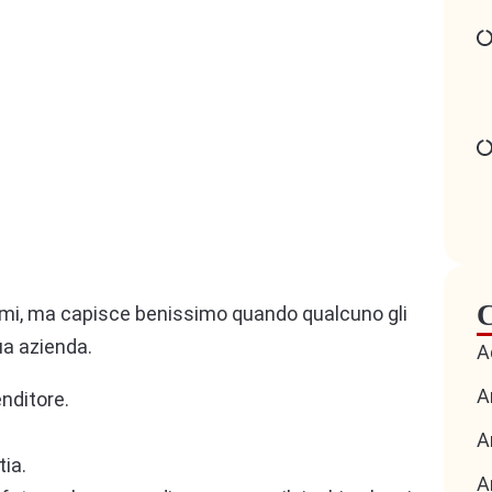
C
smi, ma capisce benissimo quando qualcuno gli
ua azienda.
A
A
enditore.
A
tia.
A