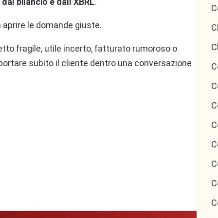
dal bilancio e dall’XBRL
.
C
a aprire le domande giuste.
C
C
to fragile, utile incerto, fatturato rumoroso o
 portare subito il cliente dentro una conversazione
C
C
C
C
C
C
C
C