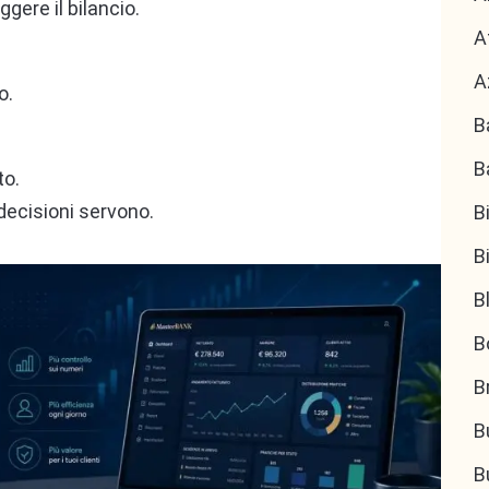
gere il bilancio.
A
A
o.
B
B
to.
 decisioni servono.
B
B
B
B
B
B
B