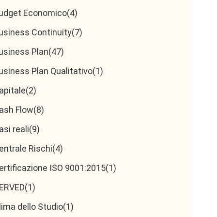
udget Economico
(4)
usiness Continuity
(7)
usiness Plan
(47)
usiness Plan Qualitativo
(1)
apitale
(2)
ash Flow
(8)
asi reali
(9)
entrale Rischi
(4)
ertificazione ISO 9001:2015
(1)
ERVED
(1)
lima dello Studio
(1)