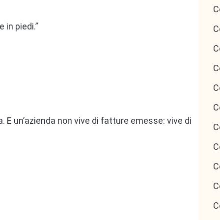
C
 in piedi.”
C
C
C
C
C
. E un’azienda non vive di fatture emesse: vive di
C
C
C
C
C