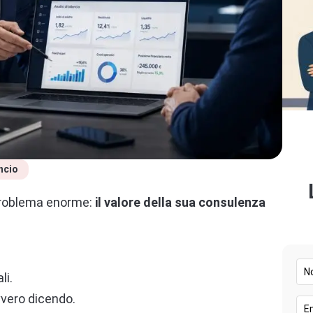
ancio
 problema enorme:
il valore della sua consulenza
.
li.
vero dicendo.