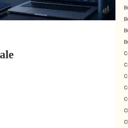
B
B
B
B
ale
C
C
C
C
C
C
C