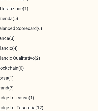
ttestazione
(1)
zienda
(5)
alanced Scorecard
(6)
anca
(3)
ilancio
(4)
ilancio Qualitativo
(2)
lockchain
(0)
orsa
(1)
rand
(7)
udget di cassa
(1)
udget di Tesoreria
(12)