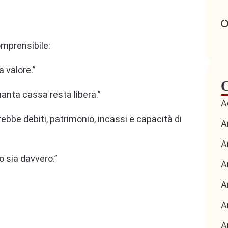
omprensibile:
 valore.”
C
anta cassa resta libera.”
A
ebbe debiti, patrimonio, incassi e capacità di
A
A
to sia davvero.”
A
A
A
A