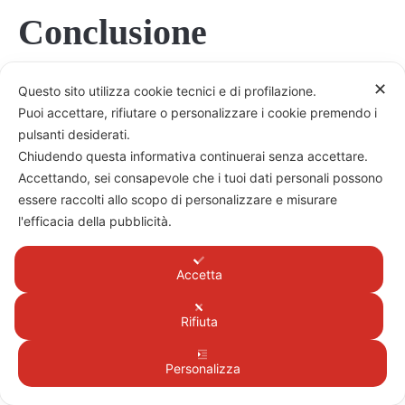
Conclusione
✕
Questo sito utilizza cookie tecnici e di profilazione.
Per molte piccole imprese il problema non è
Puoi accettare, rifiutare o personalizzare i cookie premendo i
l’assenza di dati.
pulsanti desiderati.
Chiudendo questa informativa continuerai senza accettare.
È l’assenza di una lettura periodica, semplice e
Accettando, sei consapevole che i tuoi dati personali possono
utile di quei dati.
essere raccolti allo scopo di personalizzare e misurare
l'efficacia della pubblicità.
Il Dashboard Imprenditore può diventare
strategico proprio perché trasforma numeri che
Accetta
spesso restano nel bilancio, nella contabilità o
nella testa dell’imprenditore in una diagnosi chiara:
Rifiuta
utile, cassa, break even, debiti, banche,
Personalizza
governance, Adeguati Assetti e segnali di crisi.