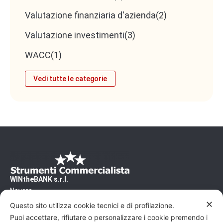
Valutazione finanziaria d'azienda
(2)
Valutazione investimenti
(3)
WACC
(1)
Vedi tutte le categorie
WINtheBANK s.r.l.
Novara
CF/PI 02500460031 - REA/NO 240200
✕
Questo sito utilizza cookie tecnici e di profilazione.
Capitale Sociale: 10'000€
Puoi accettare, rifiutare o personalizzare i cookie premendo i