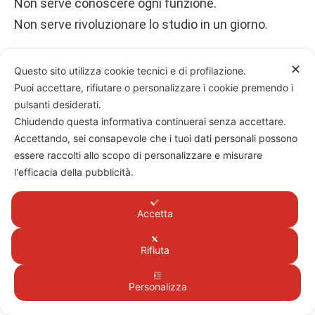
Non serve conoscere ogni funzione.
Non serve rivoluzionare lo studio in un giorno.
Serve prendere un caso pratico, aprire un percorso,
✕
Questo sito utilizza cookie tecnici e di profilazione.
far vedere i numeri in modo diverso e osservare
Puoi accettare, rifiutare o personalizzare i cookie premendo i
cosa succede nella conversazione con il cliente.
pulsanti desiderati.
Chiudendo questa informativa continuerai senza accettare.
Per questo l’invito è semplice:
prova MasterBANK
Accettando, sei consapevole che i tuoi dati personali possono
gratis per 30 giorni, con tutor, su un caso pratico
essere raccolti allo scopo di personalizzare e misurare
l'efficacia della pubblicità.
reale
.
Non una demo generica.
Accetta
Non una presentazione astratta.
Rifiuta
Non un giro veloce tra schermate.
Una prova concreta, guidata, su una situazione che
Personalizza
puoi davvero portare in consulenza.