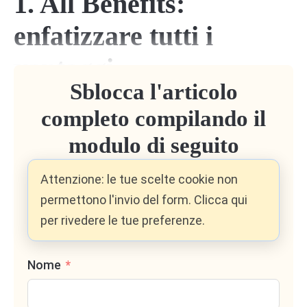
1. All Benefits:
enfatizzare tutti i
vantaggi
Sblocca l'articolo
completo compilando il
Questo approccio si basa sull’elencare tutti i
benefici che il cliente può ottenere scegliendo un
modulo di seguito
servizio. Per esempio, un Commercialista potrebbe
comunicare che la sua consulenza:
Attenzione: le tue scelte cookie non
permettono l'invio del form. Clicca qui
Ottimizza la gestione fiscale dell’azienda
per rivedere le tue preferenze.
Migliora la pianificazione finanziaria
Assicura conformità normativa e riduce il
Nome
rischio di sanzioni
✅
Vantaggio
: Facile da comunicare e richiede solo