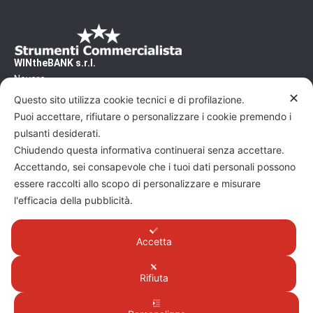
WINtheBANK s.r.l.
Novara
CF/PI 02500460031 - REA/NO 240200
✕
Questo sito utilizza cookie tecnici e di profilazione.
Capitale Sociale: 10'000€
Puoi accettare, rifiutare o personalizzare i cookie premendo i
Pec: wtb@pec.it
pulsanti desiderati.
Chiudendo questa informativa continuerai senza accettare.
Commercialista, vuoi scoprire altri articoli su
Accettando, sei consapevole che i tuoi dati personali possono
come dialogare al meglio con gli imprenditori ?
essere raccolti allo scopo di personalizzare e misurare
l'efficacia della pubblicità.
Leggi altri articoli sul sito
WINtheBANK - La
Business School per Commercialisti
Accetta
Privacy policy
Cookie policy
Rifiuta
Realizzato da Formula Agile