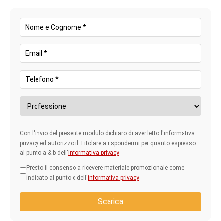
delle offerte concorrenti per identificare punti di
differenza realmente rilevanti.
Quando usarlo?
Adatto a mercati competitivi dove i clienti
valutano più opzioni prima di scegliere.
3. Resonating Focus:
concentrarsi su ciò che
Con l'invio del presente modulo dichiaro di aver letto l'informativa
privacy ed autorizzo il Titolare a rispondermi per quanto espresso
al punto a & b dell'
informativa privacy
conta di più per il
Presto il consenso a ricevere materiale promozionale come
Cliente
indicato al punto c dell'
informativa privacy
Scarica
Il metodo più efficace consiste nell’identificare