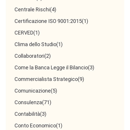
www.masterbank.it
e scopri
Centrale Rischi
(4)
come differenziarti dai tuoi
Certificazione ISO 9001:2015
(1)
colleghi diventando un
CERVED
(1)
Finanzialista, uno specialista
Clima dello Studio
(1)
in finanziamenti d’impresa.
Collaboratori
(2)
Come la Banca Legge il Bilancio
(3)
Commercialista Strategico
(9)
Comunicazione
(5)
Consulenza
(71)
Contabilità
(3)
Conto Economico
(1)