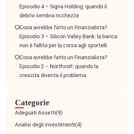
Episodio 4 – Signa Holding: quando il
dei clienti e test continui per individuare gli
debito sembra ricchezza
elementi di maggior valore.
Cosa avrebbe fatto un Finanzialista?
Quando usarlo?
Episodio 3 – Silicon Valley Bank: la banca
Sempre. È il metodo più strategico perché fa leva
non è fallita per la corsa agli sportelli
su ciò che realmente interessa al cliente.
Cosa avrebbe fatto un Finanzialista?
Episodio 2 – Northvolt: quando la
crescita diventa il problema
Categorie
Adeguati Assetti
(9)
Analisi degli investimenti
(4)