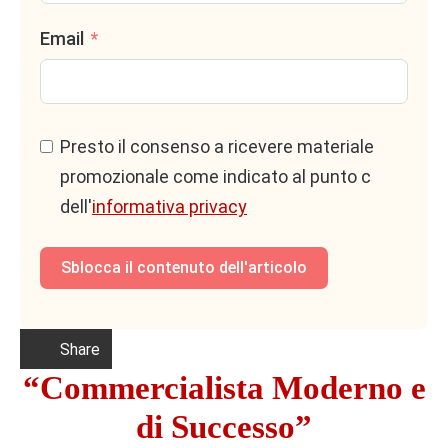
la conoscenza della propria offerta.
Email
⚠️
Svantaggio
: Non tiene conto delle alternative
sul mercato e può risultare generico o poco
convincente.
Presto il consenso a ricevere materiale
promozionale come indicato al punto c
Quando usarlo?
dell'
informativa privacy
Utile per servizi nuovi o innovativi, dove il cliente
non ha termini di paragone e ha bisogno di una
Sblocca il contenuto dell'articolo
panoramica completa dei benefici.
Share
“Commercialista Moderno e
di Successo”