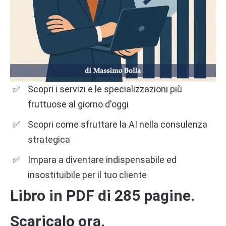
sottolineare che:
Utilizza strumenti di
intelligenza artificiale
per analisi finanziarie più rapide e accurate
Offre
report predittivi personalizzati
per
aiutare gli imprenditori a prendere decisioni
Scopri i servizi e le specializzazioni più
strategiche
fruttuose al giorno d'oggi
Ha un
approccio proattivo
nella gestione
Scopri come sfruttare la AI nella consulenza
degli adeguati assetti, mentre altri studi si
strategica
limitano alla compliance normativa
Impara a diventare indispensabile ed
✅
Vantaggio
: Più efficace rispetto all’All Benefits
insostituibile per il tuo cliente
perché dimostra perché il cliente dovrebbe
Libro in PDF di 285 pagine.
scegliere il tuo studio invece di un altro.
Scaricalo ora.
⚠️
Svantaggio
: Richiede una buona conoscenza