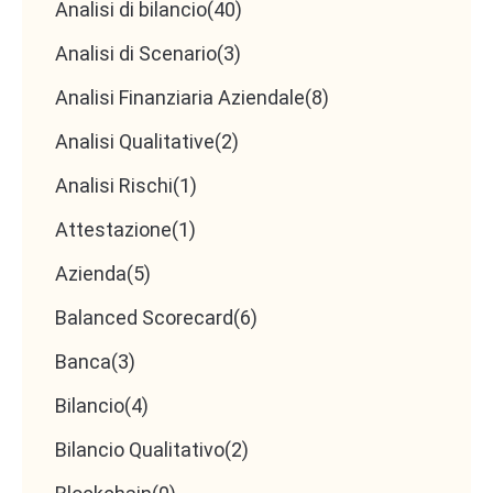
Analisi di bilancio
(40)
Conclusione: Quale
Analisi di Scenario
(3)
Analisi Finanziaria Aziendale
(8)
strategia scegliere?
Analisi Qualitative
(2)
Analisi Rischi
(1)
Se il tuo obiettivo è differenziarti nel mercato B2B
e attrarre clienti di valore, l’approccio
Resonating
Attestazione
(1)
Focus
è la strategia migliore. Tuttavia, è
Azienda
(5)
fondamentale analizzare i propri clienti,
Balanced Scorecard
(6)
identificare i loro problemi principali e sviluppare
una CVP mirata.
Banca
(3)
Bilancio
(4)
➡
Azioni pratiche per implementare una
Customer Value Proposition efficace:
Bilancio Qualitativo
(2)