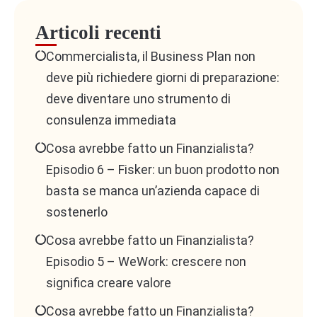
uno o due elementi chiave
che creano il massimo
Articoli recenti
valore per il cliente e focalizzarsi su questi. Ad
Commercialista, il Business Plan non
esempio, se il target sono PMI meccaniche, la CVP
deve più richiedere giorni di preparazione:
potrebbe essere:
deve diventare uno strumento di
“Il nostro studio aiuta le imprese meccaniche a
consulenza immediata
migliorare la gestione della liquidità e il rapporto con
Cosa avrebbe fatto un Finanzialista?
le banche, attraverso strumenti di analisi avanzata
Episodio 6 – Fisker: un buon prodotto non
che prevedono i flussi finanziari con 12 mesi di
basta se manca un’azienda capace di
anticipo.”
sostenerlo
✅
Vantaggio
: Comunica il valore in modo chiaro e
Cosa avrebbe fatto un Finanzialista?
mirato, aumentando l’impatto e l’efficacia della
Episodio 5 – WeWork: crescere non
proposta.
significa creare valore
Cosa avrebbe fatto un Finanzialista?
⚠️
Svantaggio
: Richiede ricerca sui bisogni reali