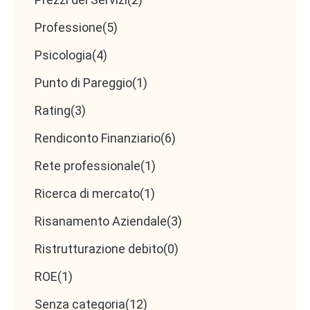
lavorare in team
Professione
(5)
Interesse a sviluppare nuove competenze
Psicologia
(4)
(es. finanza aziendale, agevolazioni, controllo
di gestione)
Punto di Pareggio
(1)
Rating
(3)
Plus graditi
Rendiconto Finanziario
(6)
Rete professionale
(1)
Esperienza in
consulenza finanziaria
Ricerca di mercato
(1)
d’impresa
Risanamento Aziendale
(3)
Capacità di utilizzare strumenti di
analisi dati
o applicazioni di
intelligenza artificiale
Ristrutturazione debito
(0)
Conoscenza di bandi e agevolazioni per le
ROE
(1)
imprese
Senza categoria
(12)