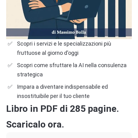
Multispecializzazione
Oggi lo Studio che cresce è quello che offre
più
competenze integrate
. Un collaboratore che, oltre
Scopri i servizi e le specializzazioni più
alla contabilità, sappia occuparsi anche di:
fruttuose al giorno d'oggi
Controllo di gestione
Scopri come sfruttare la AI nella consulenza
Consulenza per bandi e agevolazioni
strategica
Pianificazione finanziaria e rapporti bancari
Impara a diventare indispensabile ed
Analisi dei costi e marginalità
insostituibile per il tuo cliente
porta allo Studio non solo
supporto operativo
, ma
Libro in PDF di 285 pagine.
anche
nuove fonti di ricavi
.
Scaricalo ora.
💡
Consiglio per il Commercialista
: