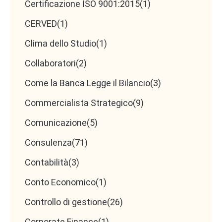
Certificazione ISO 9001:2015
(1)
CERVED
(1)
Oggi lo Studio che cresce è quello che offre
più
Clima dello Studio
(1)
competenze integrate
. Un collaboratore che, oltre
alla contabilità, sappia occuparsi anche di:
Collaboratori
(2)
Come la Banca Legge il Bilancio
(3)
Controllo di gestione
Consulenza per bandi e agevolazioni
Commercialista Strategico
(9)
Pianificazione finanziaria e rapporti bancari
Comunicazione
(5)
Analisi dei costi e marginalità
Consulenza
(71)
porta allo Studio non solo
supporto operativo
, ma
Contabilità
(3)
anche
nuove fonti di ricavi
.
Conto Economico
(1)
Controllo di gestione
(26)
💡
Consiglio per il Commercialista
:
Durante il colloquio, più delle competenze tecniche
Corporate Finance
(1)