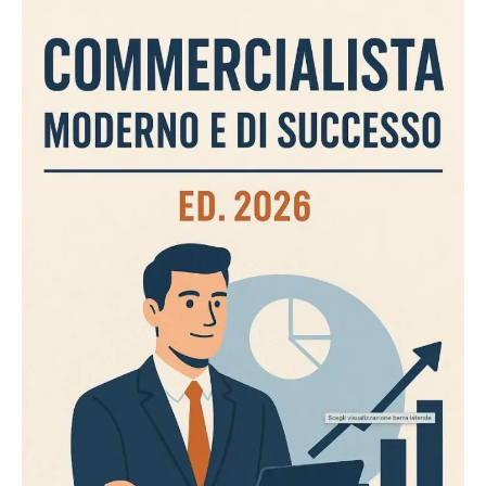
aggiunto.
4. Soft skills che fanno la
differenza
Comunicazione chiara
con clienti e colleghi.
Problem solving rapido
sotto pressione.
Affidabilità
: consegnare sempre lavori
completi e corretti nei tempi.
Flessibilità mentale
: apertura a nuovi servizi,
anche fuori dal perimetro tradizionale.
5. Valore aggiunto: