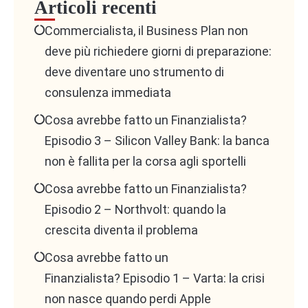
Articoli recenti
Commercialista, il Business Plan non
deve più richiedere giorni di preparazione:
deve diventare uno strumento di
Cosa scrivere in un
consulenza immediata
Cosa avrebbe fatto un Finanzialista?
annuncio di ricerca?
Episodio 3 – Silicon Valley Bank: la banca
non è fallita per la corsa agli sportelli
1. Competenze tecniche
Cosa avrebbe fatto un Finanzialista?
solide
Episodio 2 – Northvolt: quando la
crescita diventa il problema
Contabilità generale e bilancio
: padronanza
Cosa avrebbe fatto un
delle scritture contabili fino al bilancio di
Finanzialista? Episodio 1 – Varta: la crisi
esercizio.
non nasce quando perdi Apple