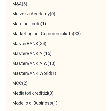
M&A
(3)
Chi cerchiamo
Malvezzi Academy
(0)
Margine Lordo
(1)
Un collaboratore o una collaboratrice con
solide
Marketing per Commercialista
(33)
basi contabili
, ma soprattutto con voglia di
MasterBANK
(34)
crescere verso un ruolo di
consulente a 360° per
MasterBANK AI
(15)
le imprese
.
MasterBANK AIW
(10)
MasterBANK World
(1)
Mansioni principali
MCC
(2)
Registrazione e gestione contabilità ordinaria
Mediatori creditizi
(3)
e semplificata
Modello di Business
(1)
Predisposizione bilanci e dichiarazioni fiscali