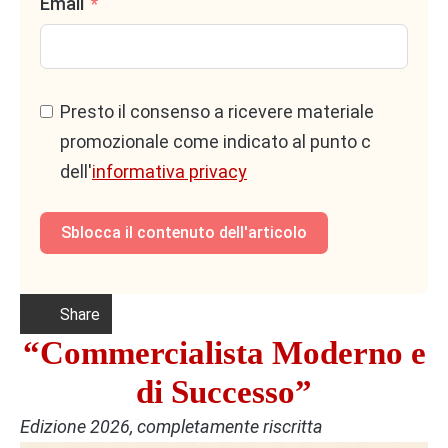
Email
decisioni strategiche.
Affiancare il titolare dello Studio nel
consiglio
proattivo
, non solo nell’adempimento.
Presto il consenso a ricevere materiale
promozionale come indicato al punto c
3. Attitudine digitale
dell'
informativa privacy
Sblocca il contenuto dell'articolo
Uso fluido di
gestionali cloud
e
strumenti di
collaborazione online
.
Conoscenza base di
AI applicata al lavoro di
Share
Studio
(es. sintesi documenti, analisi bilanci,
“Commercialista Moderno e
generazione di report).
di Successo”
Capacità di
automatizzare attività ripetitive
per liberare tempo a favore di compiti a valore
Edizione 2026, completamente riscritta