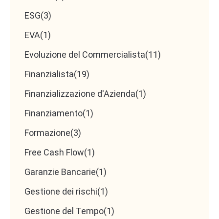
ESG
(3)
EVA
(1)
Ecco la bozza di un
Evoluzione del Commercialista
(11)
annuncio di ricerca
Finanzialista
(19)
Finanzializzazione d'Azienda
(1)
collaboratore
Finanziamento
(1)
ottimizzato per attirare
Formazione
(3)
il profilo che ti ho
Free Cash Flow
(1)
descritto:
Garanzie Bancarie
(1)
Gestione dei rischi
(1)
Gestione del Tempo
(1)