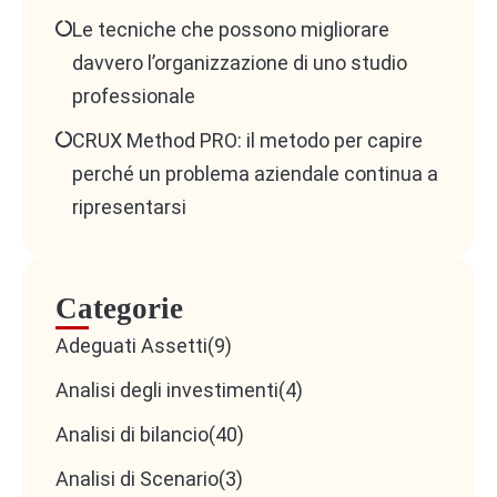
Fiscalità aggiornata
: conoscenza di imposte
Le tecniche che possono migliorare
dirette e indirette, e aggiornamento costante
davvero l’organizzazione di uno studio
sulle novità normative.
professionale
Pratiche camerali e fiscali online
:
CRUX Method PRO: il metodo per capire
dimestichezza con i portali Entratel,
perché un problema aziendale continua a
Infocamere, Agenzia delle Entrate.
ripresentarsi
2. Capacità di analisi e
Categorie
consulenza
Adeguati Assetti
(9)
Analisi degli investimenti
(4)
Saper
leggere i numeri
per evidenziare
criticità e opportunità ai clienti.
Analisi di bilancio
(40)
Preparare
report sintetici
che guidino
Analisi di Scenario
(3)
decisioni strategiche.