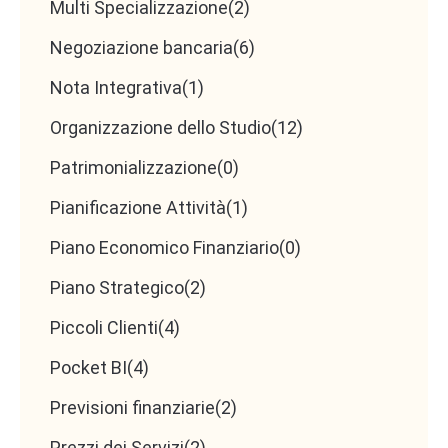
Multi Specializzazione
(2)
Gestione pratiche camerali e fiscali online
Supporto nell’analisi di bilancio e nel controllo
Negoziazione bancaria
(6)
di gestione
Nota Integrativa
(1)
Redazione di report sintetici per i clienti
Organizzazione dello Studio
(12)
Patrimonializzazione
(0)
Requisiti richiesti
Pianificazione Attività
(1)
Piano Economico Finanziario
(0)
Esperienza di almeno 2 anni in Studio
Piano Strategico
(2)
professionale
Conoscenza aggiornata di contabilità e
Piccoli Clienti
(4)
fiscalità
Pocket BI
(4)
Dimestichezza con software gestionali
Previsioni finanziarie
(2)
(preferibilmente cloud) e portali telematici
Attitudine al
problem solving
e capacità di
Prezzi dei Servizi
(2)