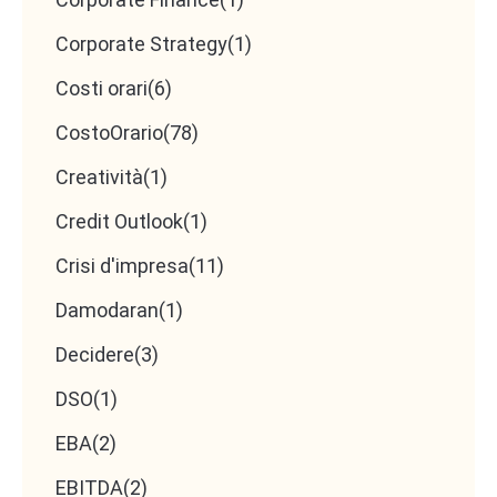
di base (che si possono insegnare), valuta
Corporate Strategy
(1)
curiosità, attitudine al cambiamento e capacità
Costi orari
(6)
di ragionare in ottica cliente
. Sono queste le
caratteristiche che faranno la differenza nei
CostoOrario
(78)
prossimi 5 anni.
Creatività
(1)
Credit Outlook
(1)
Crisi d'impresa
(11)
Damodaran
(1)
Decidere
(3)
DSO
(1)
EBA
(2)
EBITDA
(2)