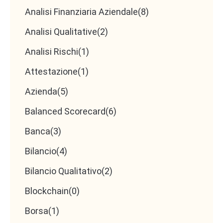
Analisi Finanziaria Aziendale
(8)
Affiancare il titolare dello Studio nel
consiglio
proattivo
, non solo nell’adempimento.
Analisi Qualitative
(2)
Analisi Rischi
(1)
3. Attitudine digitale
Attestazione
(1)
Azienda
(5)
Uso fluido di
gestionali cloud
e
strumenti di
Balanced Scorecard
(6)
collaborazione online
.
Banca
(3)
Conoscenza base di
AI applicata al lavoro di
Studio
(es. sintesi documenti, analisi bilanci,
Bilancio
(4)
generazione di report).
Bilancio Qualitativo
(2)
Capacità di
automatizzare attività ripetitive
Blockchain
(0)
per liberare tempo a favore di compiti a valore
aggiunto.
Borsa
(1)