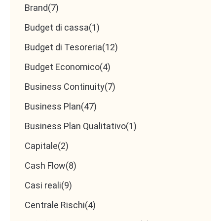
Brand
(7)
4. Soft skills che fanno la
Budget di cassa
(1)
differenza
Budget di Tesoreria
(12)
Budget Economico
(4)
Comunicazione chiara
con clienti e colleghi.
Business Continuity
(7)
Problem solving rapido
sotto pressione.
Business Plan
(47)
Affidabilità
: consegnare sempre lavori
Business Plan Qualitativo
(1)
completi e corretti nei tempi.
Flessibilità mentale
: apertura a nuovi servizi,
Capitale
(2)
anche fuori dal perimetro tradizionale.
Cash Flow
(8)
Casi reali
(9)
5. Valore aggiunto:
Centrale Rischi
(4)
Multispecializzazione