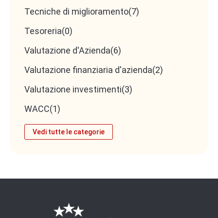
Tecniche di miglioramento
(7)
Tesoreria
(0)
Come diventare uno
Valutazione d'Azienda
(6)
Specialista in
Valutazione finanziaria d'azienda
(2)
Valutazione investimenti
(3)
Finanziamenti
WACC
(1)
d’Impresa
Vedi tutte le categorie
Conoscere come fare Analisi di Bilancio, Business
Plan e Piani Finanziari sono competenze che non
possono mancare ad un Commercialista che si
scontra, sempre più frequentemente, con la
necessità di liquidità dei clienti.