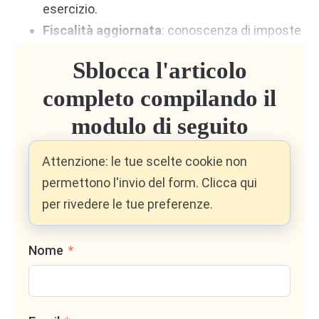
esercizio.
Fiscalità aggiornata
: conoscenza di imposte
dirette e indirette, e aggiornamento costante
Sblocca l'articolo
sulle novità normative.
completo compilando il
Pratiche camerali e fiscali online
:
dimestichezza con i portali Entratel,
modulo di seguito
Infocamere, Agenzia delle Entrate.
Attenzione: le tue scelte cookie non
permettono l'invio del form. Clicca qui
2. Capacità di analisi e
per rivedere le tue preferenze.
consulenza
Nome
Saper
leggere i numeri
per evidenziare
criticità e opportunità ai clienti.
Preparare
report sintetici
che guidino