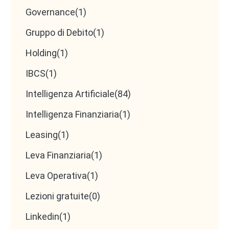
[TITOLO]
Governance
(1)
Gruppo di Debito
(1)
📌
Studio Commercialista cerca
Holding
(1)
Collaboratore/trice con competenze contabili e
IBCS
(1)
attitudine alla consulenza
Intelligenza Artificiale
(84)
Intelligenza Finanziaria
(1)
Chi siamo
Leasing
(1)
Siamo uno Studio Commercialista strutturato, con
Leva Finanziaria
(1)
clientela diversificata e orientato alla
consulenza
Leva Operativa
(1)
strategica
, non solo agli adempimenti. Crediamo
Lezioni gratuite
(0)
nella formazione continua, nell’innovazione
tecnologica e nella collaborazione di squadra.
Linkedin
(1)