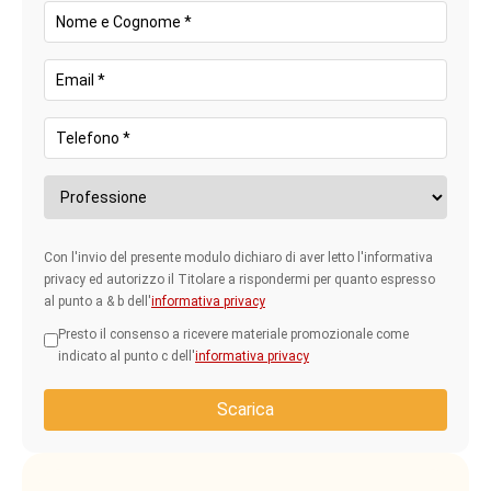
Durante il colloquio, più delle competenze tecniche
di base (che si possono insegnare), valuta
curiosità, attitudine al cambiamento e capacità
di ragionare in ottica cliente
. Sono queste le
caratteristiche che faranno la differenza nei
prossimi 5 anni.
Con l'invio del presente modulo dichiaro di aver letto l'informativa
privacy ed autorizzo il Titolare a rispondermi per quanto espresso
al punto a & b dell'
informativa privacy
Presto il consenso a ricevere materiale promozionale come
indicato al punto c dell'
informativa privacy
Scarica