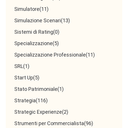
Simulatore
(11)
Cosa offriamo
Simulazione Scenari
(13)
Sistemi di Rating
(0)
Ambiente di lavoro stimolante e collaborativo
Specializzazione
Formazione continua, anche su competenze
(5)
extra-contabili
Specializzazione Professionale
(11)
Opportunità di crescita verso ruoli di
SRL
(1)
maggiore responsabilità
Start Up
Inquadramento commisurato all’esperienza e
(5)
alle competenze
Stato Patrimoniale
(1)
Strategia
(116)
📩
Per candidarti
: invia il tuo CV e una breve
Strategic Experienze
(2)
presentazione a
[email dello Studio]
, specificando
nell’oggetto
“Candidatura Collaboratore 2025”
.
Strumenti per Commercialista
(96)