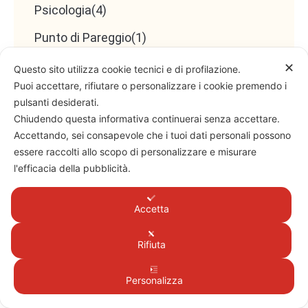
Psicologia
(4)
Punto di Pareggio
(1)
Rating
(3)
✕
Questo sito utilizza cookie tecnici e di profilazione.
Puoi accettare, rifiutare o personalizzare i cookie premendo i
Rendiconto Finanziario
(6)
pulsanti desiderati.
Chiudendo questa informativa continuerai senza accettare.
Rete professionale
(1)
Accettando, sei consapevole che i tuoi dati personali possono
Ricerca di mercato
(1)
essere raccolti allo scopo di personalizzare e misurare
l'efficacia della pubblicità.
Risanamento Aziendale
(3)
Ristrutturazione debito
(0)
Accetta
ROE
(1)
Rifiuta
Senza categoria
(12)
Personalizza
Simulatore
(11)