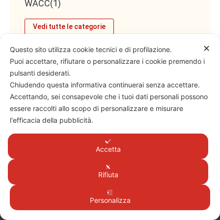
WACC
(1)
Vedi tutte le categorie
✕
Questo sito utilizza cookie tecnici e di profilazione.
Puoi accettare, rifiutare o personalizzare i cookie premendo i
pulsanti desiderati.
Chiudendo questa informativa continuerai senza accettare.
Accettando, sei consapevole che i tuoi dati personali possono
essere raccolti allo scopo di personalizzare e misurare
l'efficacia della pubblicità.
WINtheBANK s.r.l.
Novara
CF/PI 02500460031 - REA/NO 240200
Accetta
Capitale Sociale: 10'000€
Pec: wtb@pec.it
Rifiuta
Commercialista, vuoi scoprire altri articoli su
Personalizza
come dialogare al meglio con gli imprenditori ?