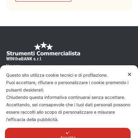
WINtheBANK s.r.l.
Novara
CF/PI 02500460031 - REA/NO 240200
✕
Questo sito utilizza cookie tecnici e di profilazione.
Capitale Sociale: 10'000€
Puoi accettare, rifiutare o personalizzare i cookie premendo i
Pec: wtb@pec.it
pulsanti desiderati.
Chiudendo questa informativa continuerai senza accettare.
Commercialista, vuoi scoprire altri articoli su
Accettando, sei consapevole che i tuoi dati personali possono
come dialogare al meglio con gli imprenditori ?
essere raccolti allo scopo di personalizzare e misurare
l'efficacia della pubblicità.
Leggi altri articoli sul sito
WINtheBANK - La
Business School per Commercialisti
Accetta