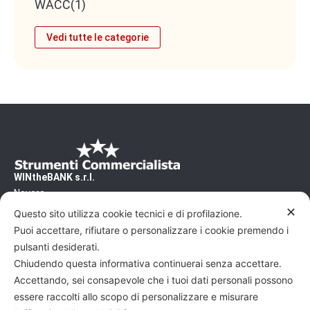
WACC
(1)
Vedi tutte le categorie
WINtheBANK s.r.l.
Novara
CF/PI 02500460031 - REA/NO 240200
✕
Questo sito utilizza cookie tecnici e di profilazione.
Capitale Sociale: 10'000€
Puoi accettare, rifiutare o personalizzare i cookie premendo i
Pec: wtb@pec.it
pulsanti desiderati.
Chiudendo questa informativa continuerai senza accettare.
Commercialista, vuoi scoprire altri articoli su
Accettando, sei consapevole che i tuoi dati personali possono
come dialogare al meglio con gli imprenditori ?
essere raccolti allo scopo di personalizzare e misurare