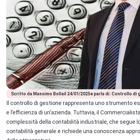
Scritto da 
Massimo Bolla
il 
24/01/2025
e parla di: 
Controllo di 
Il controllo di gestione rappresenta uno strumento ess
e l’efficienza di un’azienda. Tuttavia, il Commercialis
complessità della contabilità industriale, che segue l
contabilità generale e richiede una conoscenza approfo