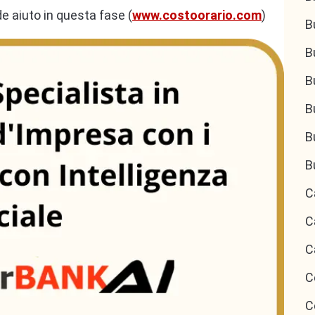
 aiuto in questa fase (
www.costoorario.com
)
B
B
B
B
B
B
C
C
C
C
C