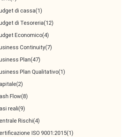
udget di cassa
(1)
udget di Tesoreria
(12)
udget Economico
(4)
usiness Continuity
(7)
usiness Plan
(47)
usiness Plan Qualitativo
(1)
apitale
(2)
ash Flow
(8)
asi reali
(9)
entrale Rischi
(4)
ertificazione ISO 9001:2015
(1)