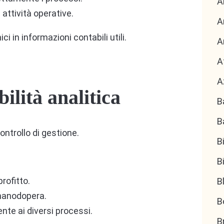
A
attività operative.
A
i in informazioni contabili utili.
A
A
A
ilità analitica
B
B
ontrollo di gestione.
B
B
profitto.
B
 manodopera.
B
ente ai diversi processi.
B