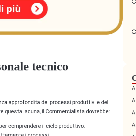
sonale tecnico
C
A
A
nza approfondita dei processi produttivi e del
re questa lacuna, il Commercialista dovrebbe:
A
A
per comprendere il ciclo produttivo.
ettamente i processi.