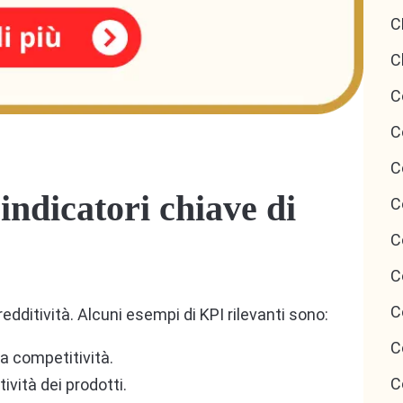
C
C
C
C
C
 indicatori chiave di
C
C
C
C
redditività. Alcuni esempi di KPI rilevanti sono:
C
 la competitività.
C
tività dei prodotti.