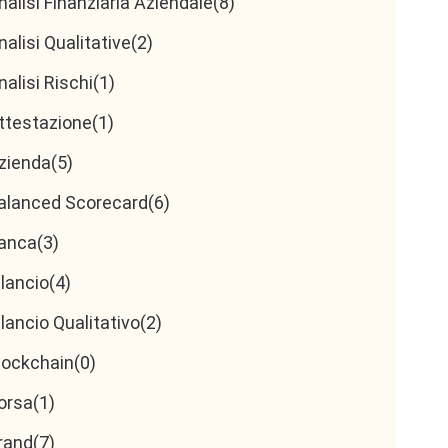
nalisi Finanziaria Aziendale
(8)
nalisi Qualitative
(2)
nalisi Rischi
(1)
ttestazione
(1)
zienda
(5)
alanced Scorecard
(6)
anca
(3)
ilancio
(4)
ilancio Qualitativo
(2)
lockchain
(0)
orsa
(1)
rand
(7)