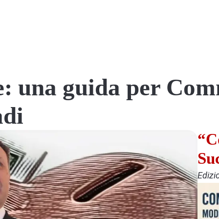
ne: una guida per Com
adi
“C
Su
Edizi