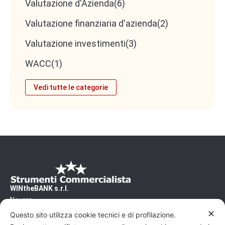
Valutazione d'Azienda
(6)
Valutazione finanziaria d'azienda
(2)
Valutazione investimenti
(3)
WACC
(1)
Vedi tutte le categorie
WINtheBANK s.r.l.
Novara
CF/PI 02500460031 - REA/NO 240200
✕
Questo sito utilizza cookie tecnici e di profilazione.
Capitale Sociale: 10'000€