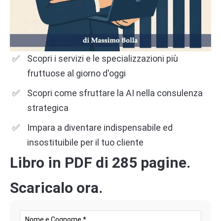
Valutazione Aziendale
Determinare il valore di un’azienda è un processo
Scopri i servizi e le specializzazioni più
complesso che può essere affrontato attraverso
fruttuose al giorno d'oggi
diversi approcci. Non esiste un unico metodo
Scopri come sfruttare la AI nella consulenza
valido per tutte le situazioni, poiché la scelta
strategica
dipende dalla natura del business, dalla
disponibilità di dati e dagli obiettivi della
Impara a diventare indispensabile ed
valutazione. Tra i principali metodi utilizzati
insostituibile per il tuo cliente
troviamo quello patrimoniale, reddituale, del
Libro in PDF di 285 pagine.
Discounted Cash Flow (DCF) e dei multipli di
Scaricalo ora.
mercato.
Il metodo patrimoniale si basa sulla valutazione