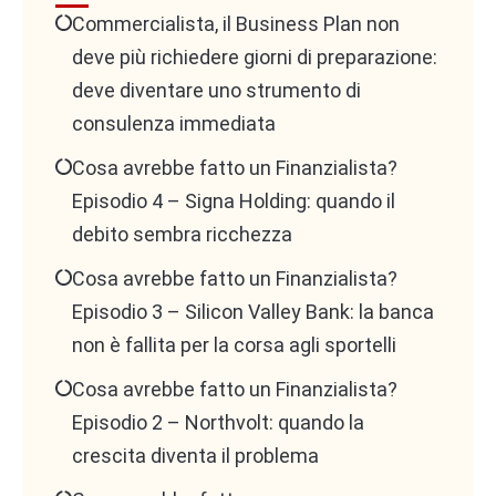
Commercialista, il Business Plan non
operative e con una buona stabilità economica,
deve più richiedere giorni di preparazione:
poiché consente di valutare il business in funzione
deve diventare uno strumento di
della sua performance finanziaria. Gli indicatori più
consulenza immediata
utilizzati in questo contesto sono l’utile netto e
l’EBITDA, quest’ultimo molto apprezzato perché
Cosa avrebbe fatto un Finanzialista?
offre una visione chiara della capacità operativa
Episodio 4 – Signa Holding: quando il
dell’impresa, escludendo l’impatto di imposte,
debito sembra ricchezza
interessi e ammortamenti. Il principale svantaggio
Cosa avrebbe fatto un Finanzialista?
di questo metodo è la sua dipendenza dalle
Episodio 3 – Silicon Valley Bank: la banca
previsioni economiche, che possono essere
non è fallita per la corsa agli sportelli
influenzate da fattori esterni o da una gestione
Cosa avrebbe fatto un Finanzialista?
poco efficiente.
Episodio 2 – Northvolt: quando la
Uno dei metodi più sofisticati per la valutazione
crescita diventa il problema
d’impresa è quello del Discounted Cash Flow (DCF),