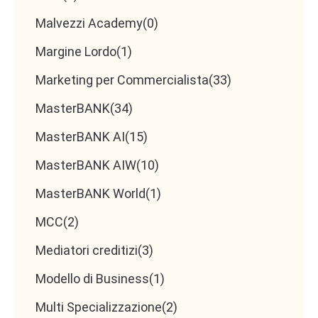
competitivo e capacità di gestione strategica,
Malvezzi Academy
(0)
elementi che, se ben armonizzati, creano una base
Margine Lordo
(1)
solida per una crescita sostenibile e duratura.
Marketing per Commercialista
(33)
MasterBANK
(34)
Come aumentare il
MasterBANK AI
(15)
Valore dell’Azienda
MasterBANK AIW
(10)
MasterBANK World
(1)
MCC
(2)
Incrementare il valore di un’azienda va ben oltre il
semplice miglioramento dei dati di bilancio;
Mediatori creditizi
(3)
richiede un approccio strategico e integrato che
Modello di Business
(1)
coinvolga aspetti gestionali, operativi e di mercato.
Multi Specializzazione
(2)
Un primo passo fondamentale consiste