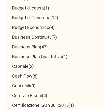
non è un processo statico, ma un’attività
Budget di cassa
(1)
strategica che consente agli imprenditori di
Budget di Tesoreria
(12)
comprendere meglio la propria azienda e di
Budget Economico
(4)
prendere decisioni più consapevoli per il futuro.
Business Continuity
(7)
Business Plan
(47)
Business Plan Qualitativo
(1)
Capitale
(2)
Cash Flow
(8)
Casi reali
(9)
Centrale Rischi
(4)
Certificazione ISO 9001:2015
(1)