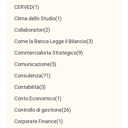
CERVED
(1)
Fattori chiave che
Clima dello Studio
(1)
influenzano il Valore
Collaboratori
(2)
Aziendale
Come la Banca Legge il Bilancio
(3)
Commercialista Strategico
(9)
Comunicazione
(5)
Il valore di un’azienda non è determinato
unicamente dai numeri contenuti nei bilanci, ma da
Consulenza
(71)
una molteplicità di fattori che interagiscono tra
Contabilità
(3)
loro e che riflettono la solidità e la sostenibilità
Conto Economico
(1)
dell’impresa nel tempo. Tra questi, la solidità
finanziaria riveste un ruolo centrale, in quanto la
Controllo di gestione
(26)
capacità di generare flussi di cassa stabili e
Corporate Finance
(1)
prevedibili è uno degli indicatori più affidabili della