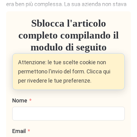
era ben più complessa. La sua azienda non stava
crescendo in modo sano, anzi, stava diventando
Sblocca l'articolo
vulnerabile. E lui non se ne era mai reso conto.
completo compilando il
Determinare il valore della propria azienda non è
modulo di seguito
solo un esercizio teorico o un’operazione riservata
a momenti straordinari come la vendita, la ricerca
Attenzione: le tue scelte cookie non
di investitori o il passaggio generazionale. Al
permettono l'invio del form. Clicca qui
contrario, conoscere il valore del proprio business
per rivedere le tue preferenze.
è una pratica essenziale per ogni imprenditore che
desideri prendere decisioni strategiche informate
Nome
e guidare la propria impresa verso una crescita
sostenibile.
Tuttavia, molti imprenditori tendono a
Email
sottovalutare questo aspetto, affidandosi a