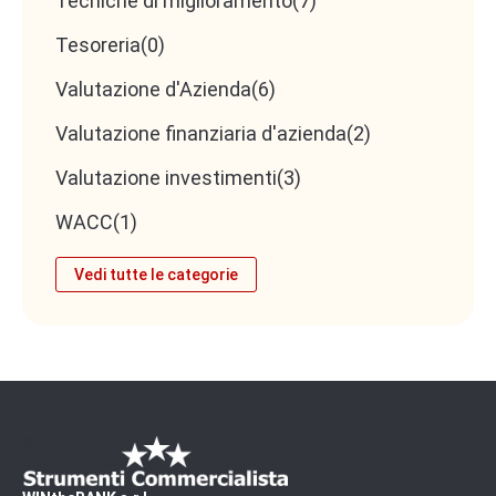
Tecniche di miglioramento
(7)
chiarezza degli obiettivi strategici sono elementi
che favoriscono l’accesso a nuove risorse e
Tesoreria
(0)
collaborazioni, contribuendo ulteriormente
Valutazione d'Azienda
(6)
all’incremento del valore aziendale.
Valutazione finanziaria d'azienda
(2)
Valutazione investimenti
(3)
WACC
(1)
Vedi tutte le categorie