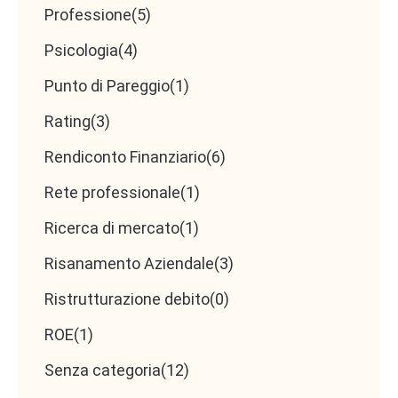
anche di cogliere nuove nicchie di mercato e di
Professione
(5)
espandere l’attività in maniera sostenibile.
Psicologia
(4)
Un altro aspetto cruciale è l’innovazione. Investire
Punto di Pareggio
(1)
in ricerca e sviluppo, migliorare i prodotti e i servizi
Rating
(3)
offerti e ottimizzare i processi interni sono
elementi chiave per mantenere l’azienda
Rendiconto Finanziario
(6)
competitiva e al passo con le evoluzioni
Rete professionale
(1)
tecnologiche. L’innovazione permette di
Ricerca di mercato
(1)
differenziarsi dalla concorrenza, di rispondere in
maniera più efficace alle esigenze dei clienti e di
Risanamento Aziendale
(3)
creare vantaggi competitivi duraturi.
Ristrutturazione debito
(0)
Migliorare la governance aziendale rappresenta
ROE
(1)
ulteriormente un tassello fondamentale. Una
Senza categoria
(12)
struttura organizzativa ben definita e trasparente,