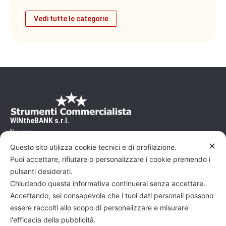
Vedi tutte le categorie
WINtheBANK s.r.l.
Novara
CF/PI 02500460031 - REA/NO 240200
✕
Questo sito utilizza cookie tecnici e di profilazione.
Capitale Sociale: 10'000€
Puoi accettare, rifiutare o personalizzare i cookie premendo i
Pec: wtb@pec.it
pulsanti desiderati.
Chiudendo questa informativa continuerai senza accettare.
Commercialista, vuoi scoprire altri articoli su
Accettando, sei consapevole che i tuoi dati personali possono
come dialogare al meglio con gli imprenditori ?
essere raccolti allo scopo di personalizzare e misurare
l'efficacia della pubblicità.
Leggi altri articoli sul sito
WINtheBANK - La