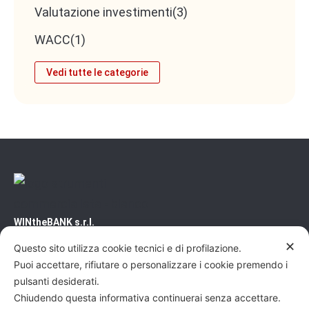
Valutazione investimenti
(3)
WACC
(1)
Vedi tutte le categorie
WINtheBANK s.r.l.
Novara
✕
Questo sito utilizza cookie tecnici e di profilazione.
CF/PI 02500460031 - REA/NO 240200
Puoi accettare, rifiutare o personalizzare i cookie premendo i
Capitale Sociale: 10'000€
pulsanti desiderati.
Pec: wtb@pec.it
Chiudendo questa informativa continuerai senza accettare.