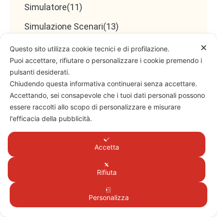
Simulatore
(11)
Simulazione Scenari
(13)
Sistemi di Rating
(0)
✕
Questo sito utilizza cookie tecnici e di profilazione.
Puoi accettare, rifiutare o personalizzare i cookie premendo i
Specializzazione
(5)
pulsanti desiderati.
Specializzazione Professionale
(11)
Chiudendo questa informativa continuerai senza accettare.
Accettando, sei consapevole che i tuoi dati personali possono
SRL
(1)
essere raccolti allo scopo di personalizzare e misurare
l'efficacia della pubblicità.
Start Up
(5)
Stato Patrimoniale
(1)
Accetta
Strategia
(116)
Rifiuta
Strategic Experienze
(2)
Personalizza
Strumenti per Commercialista
(96)