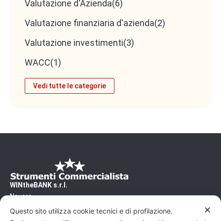
Valutazione d'Azienda
(6)
Valutazione finanziaria d'azienda
(2)
Valutazione investimenti
(3)
WACC
(1)
Vedi tutte le categorie
WINtheBANK s.r.l.
Novara
CF/PI 02500460031 - REA/NO 240200
✕
Questo sito utilizza cookie tecnici e di profilazione.
Capitale Sociale: 10'000€